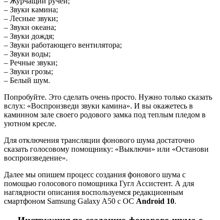
– Журчащий ручей;
– Звуки камина;
– Лесные звуки;
– Звуки океана;
– Звуки дождя;
– Звуки работающего вентилятора;
– Звуки воды;
– Речные звуки;
– Звуки грозы;
– Белый шум.
Попробуйте. Это сделать очень просто. Нужно только сказать
вслух: «Воспроизведи звуки камина». И вы окажетесь в
каминном зале своего родового замка под теплым пледом в
уютном кресле.
Для отключения трансляции фонового шума достаточно
сказать голосовому помощнику: «Выключи» или «Останови
воспроизведение».
Далее мы опишем процесс создания фонового шума с
помощью голосового помощника Гугл Ассистент. А для
наглядности описания воспользуемся редакционным
смартфоном Samsung Galaxy A50 с ОС
Android 10
.