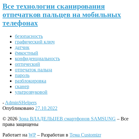
Все технологии сканирования
отпечатков пальцев на мобильных
телефонах
безопасность
графический ключ
датчик
ёмкостный
конфиденциальность
оптический
отпечаток пальца
пароль
разблокировка
сканер
ультрозвуковой
-
AdminSHelpers
Опубликовано
27.10.2022
© 2026
Зона ВЛАДЕЛЬЦЕВ смартфонов SAMSUNG
– Все
права защищены
Работает на
WP
– Разработан в
Тема Customizr