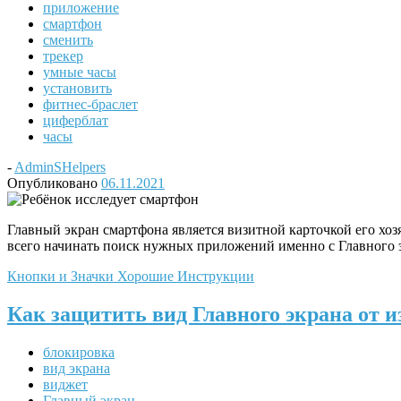
приложение
смартфон
сменить
трекер
умные часы
установить
фитнес-браслет
циферблат
часы
-
AdminSHelpers
Опубликовано
06.11.2021
Главный экран смартфона является визитной карточкой его хоз
всего начинать поиск нужных приложений именно с Главного эк
Кнопки и Значки
Хорошие Инструкции
Как защитить вид Главного экрана от 
блокировка
вид экрана
виджет
Главный экран