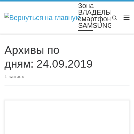
Зона
Перейти к содержимому
ВЛАДЕЛЬЦЕВ
Search
смартфонов
Ме
SAMSUNG
Архивы по
дням:
24.09.2019
1 запись
В современных смартфонах в верхней строке экрана
(которая называется Строка состояния) вы всегда