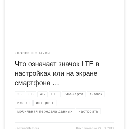
можете найти значок уровня сигнала и значок уровня
заряда аккумулятора. В этой же строке могут появляться
буквы 2G, 3G, H, H+, 4G, а иногда и LTE.
КНОПКИ И ЗНАЧКИ
Что означает значок LTE в
настройках или на экране
смартфона …
2G
3G
4G
LTE
SIM-карта
значок
иконка
интернет
мобильная передача данных
настроить
-
AdminSHelpers
Опубликовано
24.09.2019