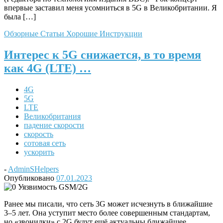
впервые заставил меня усомниться в 5G в Великобритании. Я
была […]
Обзорные Статьи
Хорошие Инструкции
Интерес к 5G снижается, в то время
как 4G (LTE) …
4G
5G
LTE
Великобритания
падение скорости
скорость
сотовая сеть
ускорить
-
AdminSHelpers
Опубликовано
07.01.2023
Ранее мы писали, что сеть 3G может исчезнуть в ближайшие
3–5 лет. Она уступит место более совершенным стандартам,
но «звонилки» с 2G будут ещё актуальны ближайшее