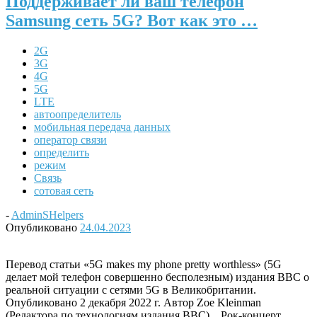
Поддерживает ли ваш телефон
Samsung сеть 5G? Вот как это …
2G
3G
4G
5G
LTE
автоопределитель
мобильная передача данных
оператор связи
определить
режим
Связь
сотовая сеть
-
AdminSHelpers
Опубликовано
24.04.2023
Перевод статьи «5G makes my phone pretty worthless» (5G
делает мой телефон совершенно бесполезным) издания BBC о
реальной ситуации с сетями 5G в Великобритании.
Опубликовано 2 декабря 2022 г. Автор Zoe Kleinman
(Редактора по технологиям издания BBC). Рок-концерт