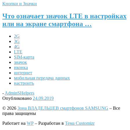
Кнопки и Значки
Что означает значок LTE в настройках
или на экране смартфона …
2G
3G
4G
LTE
SIM-карта
значок
иконка
интернет
мобильная передача данных
настроить
-
AdminSHelpers
Опубликовано
24.09.2019
© 2026
Зона ВЛАДЕЛЬЦЕВ смартфонов SAMSUNG
– Все
права защищены
Работает на
WP
– Разработан в
Тема Customizr