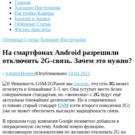
Главная
Хорошие Инструкции
Настройка Камеры
Кнопки и Значки
Обзорные Статьи
Фитнес-браслеты
Обзорные Статьи
Хорошие Инструкции
На смартфонах Android разрешили
отключить 2G-связь. Зачем это нужно?
-
AdminSHelpers
|
Опубликовано
19.04.2022
Ранее мы
писали
, что сеть
3G
может
исчезнуть в ближайшие 3–5 лет. Она уступит место более
совершенным стандартам, но «звонилки» с
2G
будут ещё
актуальны ближайшее десятилетие. Но в современных
условиях старый стандарт
GSM
(сети второго поколения 2G)
уже не может обеспечить высокую защищённость связи.
В прошлом году компания Google незаметно добавила в
операционную систему Android новую функцию,
позволяющую пользователям по желанию отключать 2G на