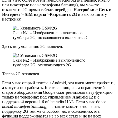
Если у вас более новый телефон Android (например, Pixel 6
или некоторые новые телефоны Samsung), вы можете
отключить 2G прямо сейчас, перейдя в
Настройки
>
Сеть и
Интернет
>
SIM-карты
>
Разрешить 2G
и выключив эту
настройку.
Скан №1 – Изображение включенного
тумблера 2G, позволяющего включить 2G
Здесь по умолчанию 2G включен.
Скан №2 – Изображение выключенного
тумблера 2G, отключающего 2G.
Теперь 2G отключен!
Если у вас старый телефон Android, эти шаги могут сработать,
а могут и не сработать. К сожалению, из-за ограничений
старого оборудования Google смог реализовать эту функцию
только на телефонах под управлением
Android 12
и с
поддержкой версии 1.6 of the radio HAL. Если у вас более
новый телефон Samsung
, вы также можете отключить
поддержку 2G тем же способом, но, к сожалению, эта
функция поддерживается не во всех сетях и не на всех