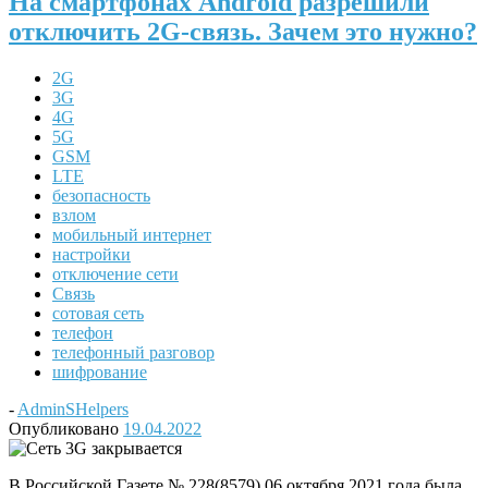
На смартфонах Android разрешили
отключить 2G-связь. Зачем это нужно?
2G
3G
4G
5G
GSM
LTE
безопасность
взлом
мобильный интернет
настройки
отключение сети
Связь
сотовая сеть
телефон
телефонный разговор
шифрование
-
AdminSHelpers
Опубликовано
19.04.2022
В Российской Газете № 228(8579) 06 октября 2021 года была