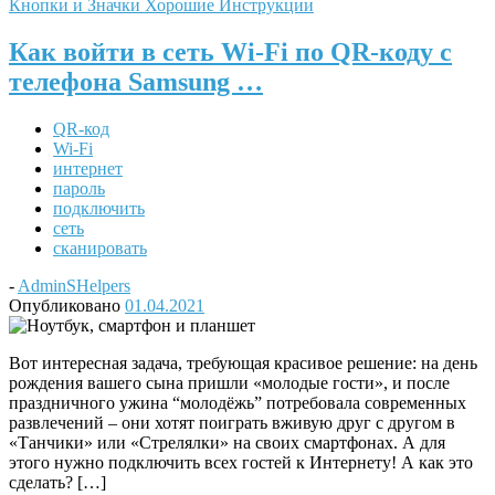
Кнопки и Значки
Хорошие Инструкции
Как войти в сеть Wi-Fi по QR-коду с
телефона Samsung …
QR-код
Wi-Fi
интернет
пароль
подключить
сеть
сканировать
-
AdminSHelpers
Опубликовано
01.04.2021
Вот интересная задача, требующая красивое решение: на день
рождения вашего сына пришли «молодые гости», и после
праздничного ужина “молодёжь” потребовала современных
развлечений – они хотят поиграть вживую друг с другом в
«Танчики» или «Стрелялки» на своих смартфонах. А для
этого нужно подключить всех гостей к Интернету! А как это
сделать? […]