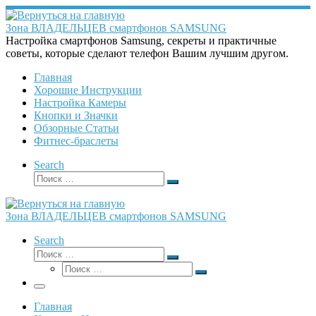
Перейти
к
Зона ВЛАДЕЛЬЦЕВ смартфонов SAMSUNG
содержимому
Настройка смартфонов Samsung, секреты и практичные
советы, которые сделают телефон Вашим лучшим другом.
Главная
Хорошие Инструкции
Настройка Камеры
Кнопки и Значки
Обзорные Статьи
Фитнес-браслеты
Search
Поиск
Поиск
…
Зона ВЛАДЕЛЬЦЕВ смартфонов SAMSUNG
Search
Поиск
Поиск
Поиск
…
Поиск
…
Меню
Главная