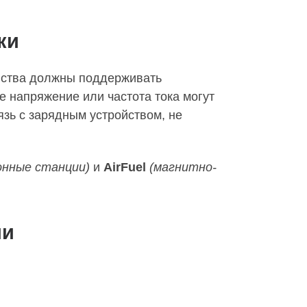
ки
йства должны поддерживать
е напряжение или частота тока могут
язь с зарядным устройством, не
онные станции)
и
AirFuel
(магнитно-
ии