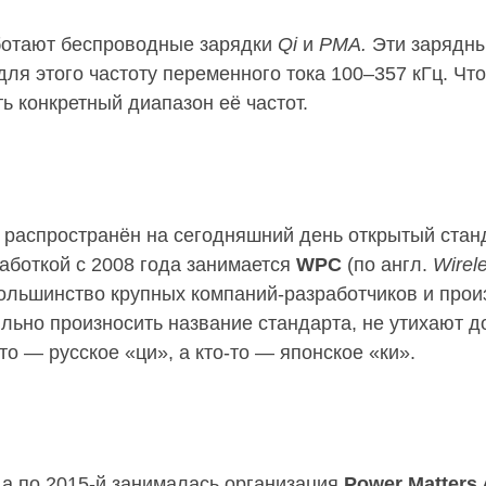
отают беспроводные зарядки
Qi
и
PMA.
Эти зарядны
для этого частоту переменного тока 100–357 кГц. Ч
ь конкретный диапазон её частот.
 распространён на сегодняшний день открытый ста
работкой с 2008 года занимается
WPC
(по англ.
Wirel
большинство крупных компаний-разработчиков и прои
льно произносить название стандарта, не утихают до
о — русское «ци», а кто-то — японское «ки».
да по 2015-й занималась организация
Power Matters 