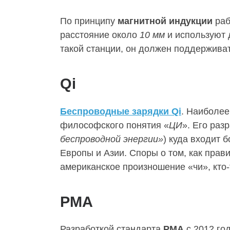
По принципу
магнитной индукции
раб
расстояние около
10 мм
и используют 
такой станции, он должен поддерживат
Qi
Беспроводные зарядки Qi
. Наиболее
философского понятия «
ЦИ
». Его раз
беспроводной энергии»
) куда входит 
Европы и Азии. Споры о том, как прави
американское произношение «чи», кто-т
PMA
Разработкой стандарта
PMA
с 2012 го