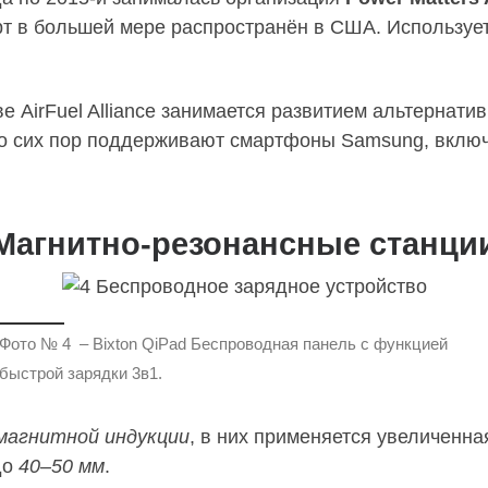
рт в большей мере распространён в США. Использует 
аве AirFuel Alliance занимается развитием альтернат
т до сих пор поддерживают смартфоны Samsung, вкл
Магнитно-резонансные станци
Фото № 4 – Bixton QiPad Беспроводная панель с функцией
быстрой зарядки 3в1.
магнитной индукции
, в них применяется увеличенная
до
40–50 мм
.