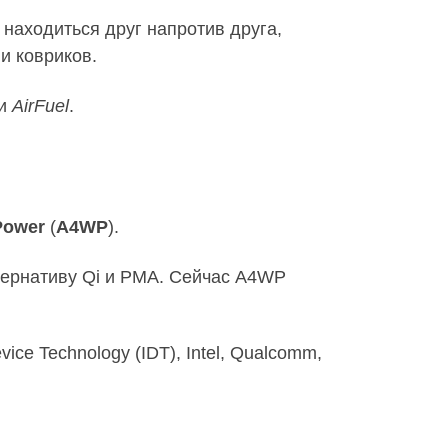
 находиться друг напротив друга,
и ковриков.
и
AirFuel
.
 Power
(
A4WP
).
тернативу Qi и PMA. Сейчас A4WP
ice Technology (IDT), Intel, Qualcomm,