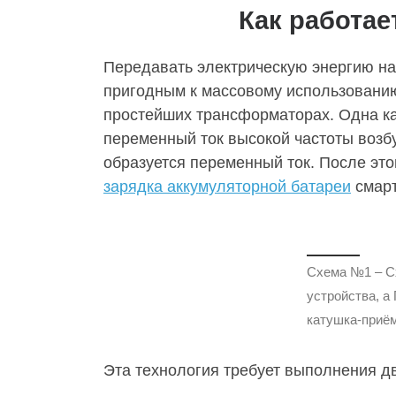
Как работае
Передавать электрическую энергию на
пригодным к массовому использовани
простейших трансформаторах. Одна к
переменный ток высокой частоты возбу
образуется переменный ток. После это
зарядка аккумуляторной батареи
смарт
Схема №1 – Сх
устройства, а
катушка-приём
Эта технология требует выполнения д