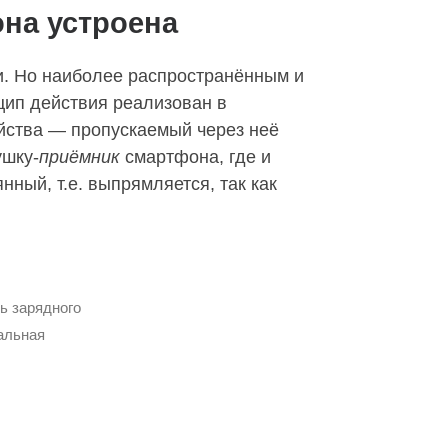
она устроена
и. Но наиболее распространённым и
цип действия реализован в
йства — пропускаемый через неё
ушку-
приёмник
смартфона, где и
ный, т.е. выпрямляется, так как
ь зарядного
альная