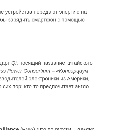
е устройства передают энергию на
тобы зарядить смартфон с помощью
ндарт
Qi
, носящий название китайского
ess Power Consortium
–
«Консорциум
зводителей электроники из Америки,
 сих пор: кто-то предпочитает англо-
Alliance
(PMA) (что по-русски –
Альянс