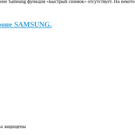
тфоне Samsung функция «Быстрый снимок» отсутствует. На некот
тфоне SAMSUNG.
ва защищены