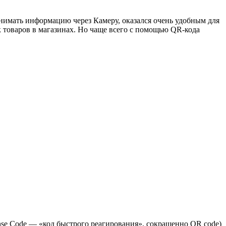
имать информацию через Камеру, оказался очень удобным для
оваров в магазинах. Но чаще всего c помощью QR-кода
nse Code — «код быстрого реагирования», сокращенно QR code)