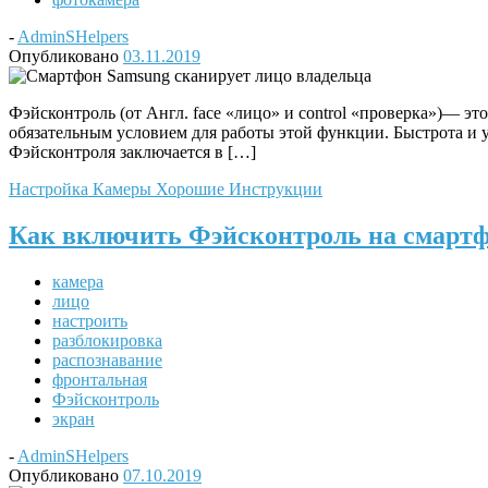
-
AdminSHelpers
Опубликовано
03.11.2019
Фэйсконтроль (от Англ. face «лицо» и control «проверка»)— 
обязательным условием для работы этой функции. Быстрота и у
Фэйсконтроля заключается в […]
Настройка Камеры
Хорошие Инструкции
Как включить Фэйсконтроль на смартф
камера
лицо
настроить
разблокировка
распознавание
фронтальная
Фэйсконтроль
экран
-
AdminSHelpers
Опубликовано
07.10.2019