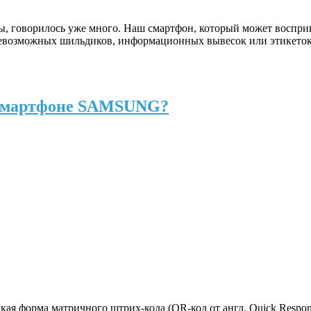
, говорилось уже много. Наш смартфон, который может восприн
возможных шильдиков, информационных вывесок или этикеток т
а смартфоне SAMSUNG?
ая форма матричного штрих-кода (QR-код от англ. Quick Respo