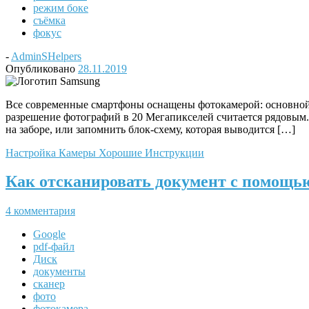
режим боке
съёмка
фокус
-
AdminSHelpers
Опубликовано
28.11.2019
Все современные смартфоны оснащены фотокамерой: основной и
разрешение фотографий в 20 Мегапикселей считается рядовым.
на заборе, или запомнить блок-схему, которая выводится […]
Настройка Камеры
Хорошие Инструкции
Как отсканировать документ с помощь
4 комментария
Google
pdf-файл
Диск
документы
сканер
фото
фотокамера