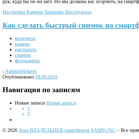
рук, куда бы он ни шёл. Но мы должны вас огорчить, на смар
Настройка Камеры
Хорошие Инструкции
Как сделать быстрый снимок на смар
включить
камера
настроить
снимок
фотокамера
-
AdminSHelpers
Опубликовано
18.09.2019
Навигация по записям
Новые записи
Новые записи
1
2
© 2026
Зона ВЛАДЕЛЬЦЕВ смартфонов SAMSUNG
– Все пра