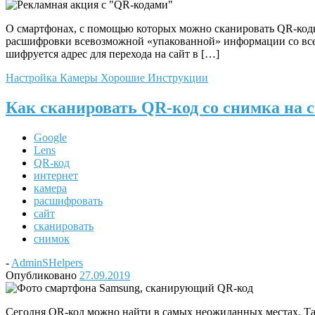
О смартфонах, с помощью которых можно сканировать QR-коды
расшифровки всевозможной «упакованной» информации со все
шифруется адрес для перехода на сайт в […]
Настройка Камеры
Хорошие Инструкции
Как сканировать QR-код со снимка н
Google
Lens
QR-код
интернет
камера
расшифровать
сайт
сканировать
снимок
-
AdminSHelpers
Опубликовано
27.09.2019
Сегодня QR-код можно найти в самых неожиданных местах. Так