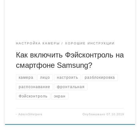
способа не вызывает сомнений, так как не требует
совершения каких-либо манипуляций и ввода пароля.
Процесс Фэйсконтроля заключается в […]
НАСТРОЙКА КАМЕРЫ
ХОРОШИЕ ИНСТРУКЦИИ
Как включить Фэйсконтроль на
смартфоне Samsung?
камера
лицо
настроить
разблокировка
распознавание
фронтальная
Фэйсконтроль
экран
-
AdminSHelpers
Опубликовано
07.10.2019