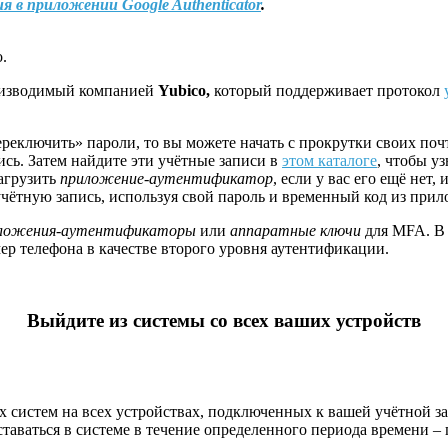
 в приложении Google Authenticator
.
.
оизводимый компанией
Yubico,
который поддерживает протокол
ереключить» пароли, то вы можете начать с прокрутки своих по
ись. Затем найдите эти учётные записи в
этом каталоге
, чтобы у
агрузить
приложение-аутентификатор
, если у вас его ещё нет,
 учётную запись, используя свой пароль и временный код из при
ложения-аутентификаторы
или
аппаратные ключи
для MFA. В 
мер телефона в качестве второго уровня аутентификации.
Выйдите
из системы со всех ваших устройств
х систем на всех устройствах, подключенных к вашей учётной за
ставаться в системе в течение определенного периода времени –