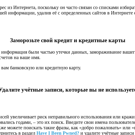
рес из Интернета, поскольку он часто связан со списками изб
шей информации, удалив её с определенных сайтов в Интернете
Заморозьте
свой кредит и кредитные карты
 информация были частью утечки данных, замораживание вашего 
четов на ваше имя.
й вам банковскую или кредитную карту.
Удалите
учётные записи, которые вы не использует
сей увеличивает риск неправильного использования или кражи
ались годами, – это их поиск. Введите свои имена пользовател
е можете поискать такие фразы, как «добро пожаловать» или «н
ернитесь в раздел
Have I Been Pwned?
и удалите учётные записи