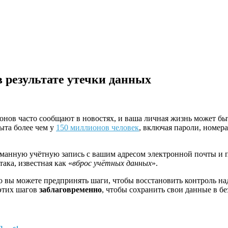
в результате утечки данных
нов часто сообщают в новостях, и ваша личная жизнь может быт
ыта более чем у
150 миллионов человек
, включая пароли, номер
оманную учётную запись с вашим адресом электронной почты и п
така, известная как «
вброс учётных данных
».
о вы можете предпринять шаги, чтобы восстановить контроль н
 этих шагов
заблаговременно
, чтобы сохранить свои данные в б