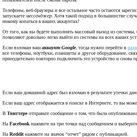
Телефоны, веб-браузеры и все остальное часто остаются зареги
запускаете
мессенджер
. Хотя такой подход в большинстве случ
никому копаться в ваших аккаунтах!
От того, как вы будете выполнять массовый выход из системы
позволяют довольно легко выйти из системы на всех ваших уст
Если взломан ваш
аккаунт Google
, тогда нужно перейти в
разд
все телефоны, ноутбуки, планшеты и другое оборудование, св
принудительно повторно подключить это устройство и снова п
Если ваш домашний адрес был взломан в результате утечки данн
Если ваш адрес отображается в поиске в Интернете, то вы мож
В
Твиттере
отправьте сообщение о том, что была опубликован
На
Facebook
нажмите на три точки над сообщением и выберит
На
Reddit
нажмите на значок “отчет” рядом с публикацией.