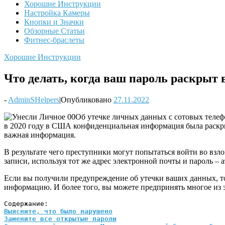
Хорошие Инструкции
Настройка Камеры
Кнопки и Значки
Обзорные Статьи
Фитнес-браслеты
Хорошие Инструкции
Что делать, когда ваш пароль раскрыт 
-
AdminSHelpers
|
Опубликовано
27.11.2022
Об утечке личных данных с сотовых телефо
в 2020 году в США конфиденциальная информация была раскр
важная информация.
В результате чего преступники могут попытаться войти во взл
записи, используя тот же адрес электронной почты и пароль – а
Если вы получили предупреждение об утечки ваших данных, т
информацию. И более того, вы можете предпринять многое из
Выясните, что было нарушено
Замените все открытые пароли