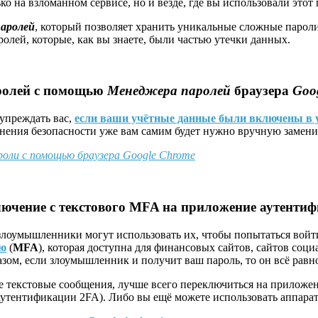
о на взломанном сервисе, но и везде, где вы использовали этот 
аролей
, который позволяет хранить уникальные сложные пароли
ролей, которые, как вы знаете, были частью утечки данных.
ролей с помощью
Менеджера паролей
браузера
Goog
упреждать вас,
если ваши учётные данные были включены в 
анения безопасности уже вам самим будет нужно вручную заменит
оли с помощью браузера Google Chrome
лючение
с текстового MFA на приложение аутенти
злоумышленники могут использовать их, чтобы попытаться войти
ию
(
MFA
), которая доступна для финансовых сайтов, сайтов соц
азом, если злоумышленник и получит ваш пароль, то он всё равн
те текстовые сообщения, лучше всего переключиться на прилож
утентификации 2FA). Либо вы ещё можете использовать аппарат