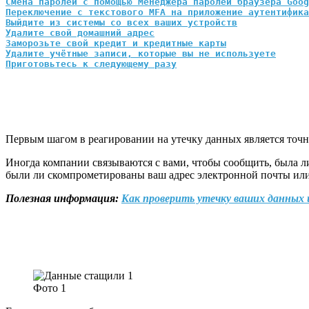
Смена паролей с помощью Менеджера паролей браузера Goog
Переключение с текстового MFA на приложение аутентифика
Выйдите из системы со всех ваших устройств
Удалите свой домашний адрес
Заморозьте свой кредит и кредитные карты
Удалите учётные записи, которые вы не используете
Приготовьтесь к следующему разу
Первым шагом в реагировании на утечку данных является точн
Иногда компании связываются с вами, чтобы сообщить, была 
были ли скомпрометированы ваш адрес электронной почты или 
Полезная информация:
Как проверить утечку ваших данных 
Фото 1