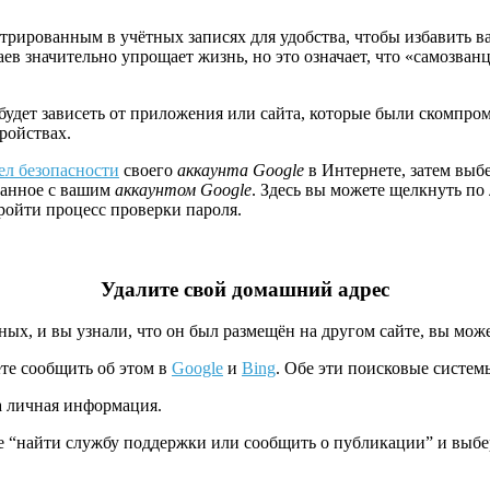
стрированным в учётных записях для удобства, чтобы избавить в
аев значительно упрощает жизнь, но это означает, что «самозван
, будет зависеть от приложения или сайта, которые были скомп
ройствах.
ел безопасности
своего
аккаунта Google
в Интернете, затем выбе
язанное с вашим
аккаунтом Google
. Здесь вы можете щелкнуть по
ройти процесс проверки пароля.
Удалите
свой домашний адрес
ых, и вы узнали, что он был размещён на другом сайте, вы може
ете сообщить об этом в
Google
и
Bing
. Обе эти поисковые системы
а личная информация.
е “найти службу поддержки или сообщить о публикации” и выбе