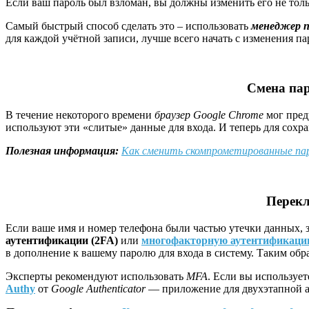
Если ваш пароль был взломан, вы должны изменить его не тольк
Самый быстрый способ сделать это – использовать
менеджер п
для каждой учётной записи, лучше всего начать с изменения па
Смена
па
В течение некоторого времени
браузер Google Chrome
мог пред
используют эти «слитые» данные для входа. И теперь для сохр
Полезная информация:
Как сменить скомпрометированные пар
Перек
Если ваше имя и номер телефона были частью утечки данных, 
аутентификации (2FA)
или
многофакторную аутентификац
в дополнение к вашему паролю для входа в систему. Таким обр
Эксперты рекомендуют использовать
MFA
. Если вы используе
Authy
от
Google Authenticator
— приложение для двухэтапной а