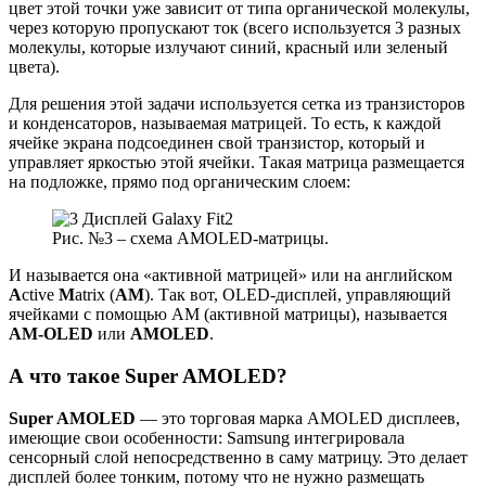
цвет этой точки уже зависит от типа органической молекулы,
через которую пропускают ток (всего используется 3 разных
молекулы, которые излучают синий, красный или зеленый
цвета).
Для решения этой задачи используется сетка из транзисторов
и конденсаторов, называемая матрицей. То есть, к каждой
ячейке экрана подсоединен свой транзистор, который и
управляет яркостью этой ячейки. Такая матрица размещается
на подложке, прямо под органическим слоем:
Рис. №3 – схема AMOLED-матрицы.
И называется она «активной матрицей» или на английском
A
ctive
M
atrix (
AM
). Так вот, OLED-дисплей, управляющий
ячейками с помощью AM (активной матрицы), называется
AM-OLED
или
AMOLED
.
А что такое
Super
AMOLED?
Super AMOLED
— это торговая марка AMOLED дисплеев,
имеющие свои особенности: Samsung интегрировала
сенсорный слой непосредственно в саму матрицу. Это делает
дисплей более тонким, потому что не нужно размещать