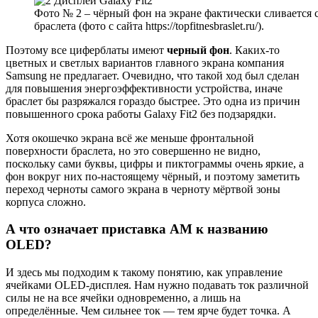
Фото № 2 – чёрный фон на экране фактически сливается 
браслета (фото с сайта https://topfitnesbraslet.ru/).
Поэтому все циферблаты имеют
черный фон
. Каких-то
цветных и светлых вариантов главного экрана компания
Samsung не предлагает. Очевидно, что такой ход был сделан
для повышения энергоэффективности устройства, иначе
браслет бы разряжался гораздо быстрее. Это одна из причин
повышенного срока работы Galaxy Fit2 без подзарядки.
Хотя окошечко экрана всё же меньше фронтальной
поверхности браслета, но это совершенно не видно,
поскольку сами буквы, цифры и пиктограммы очень яркие, а
фон вокруг них по-настоящему чёрный, и поэтому заметить
переход черноты самого экрана в черноту мёртвой зоны
корпуса сложно.
А что означает приставка
AM к названию
OLED?
И здесь мы подходим к такому понятию, как управление
ячейками OLED-дисплея. Нам нужно подавать ток различной
силы не на все ячейки одновременно, а лишь на
определённые. Чем сильнее ток — тем ярче будет точка. А