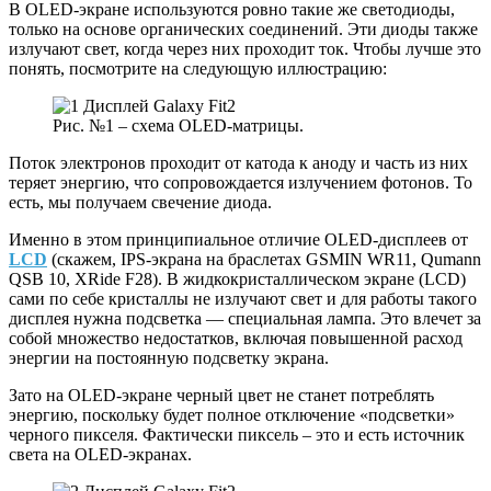
В OLED-экране используются ровно такие же светодиоды,
только на основе органических соединений. Эти диоды также
излучают свет, когда через них проходит ток. Чтобы лучше это
понять, посмотрите на следующую иллюстрацию:
Рис. №1 – схема OLED-матрицы.
Поток электронов проходит от катода к аноду и часть из них
теряет энергию, что сопровождается излучением фотонов. То
есть, мы получаем свечение диода.
Именно в этом принципиальное отличие OLED-дисплеев от
LCD
(скажем, IPS-экрана на браслетах GSMIN WR11, Qumann
QSB 10, XRide F28). В жидкокристаллическом экране (LCD)
сами по себе кристаллы не излучают свет и для работы такого
дисплея нужна подсветка — специальная лампа. Это влечет за
собой множество недостатков, включая повышенной расход
энергии на постоянную подсветку экрана.
Зато на OLED-экране черный цвет не станет потреблять
энергию, поскольку будет полное отключение «подсветки»
черного пикселя. Фактически пиксель – это и есть источник
света на OLED-экранах.