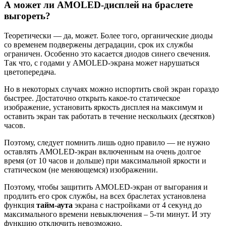
А может ли AMOLED-дисплей на браслете
выгореть?
Теоретически — да, может. Более того, органические диоды
со временем подвержены деградации, срок их службы
ограничен. Особенно это касается диодов синего свечения.
Так что, с годами у AMOLED-экрана может нарушаться
цветопередача.
Но в некоторых случаях можно испортить свой экран гораздо
быстрее. Достаточно открыть какое-то статическое
изображение, установить яркость дисплея на максимум и
оставить экран так работать в течение нескольких (десятков)
часов.
Поэтому, следует помнить лишь одно правило — не нужно
оставлять AMOLED-экран включенным на очень долгое
время (от 10 часов и дольше) при максимальной яркости и
статическом (не меняющемся) изображении.
Поэтому, чтобы защитить AMOLED-экран от выгорания и
продлить его срок службы, на всех браслетах установлена
функция
тайм-аута
экрана с настройками от 4 секунд до
максимального времени невыключения – 5-ти минут. И эту
функцию отключить невозможно.