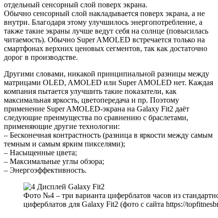
отдельный сенсорный слой поверх экрана.
Обычно сенсорный слой накладывается поверх экрана, а не
внутри. Благодаря этому улучшилось энергопотребление, а
также такие экраны лучше ведут себя на солнце (повысилась
читаемость). Обычно Super AMOLED встречается только на
смартфонах верхних ценовых сегментов, так как достаточно
дорог в производстве.
Другими словами, никакой принципиальной разницы между
матрицами OLED, AMOLED или Super AMOLED нет. Каждая
компания пытается улучшить такие показатели, как
максимальная яркость, цветопередача и пр. Поэтому
применение Super AMOLED-экрана на Galaxy Fit2 даёт
следующие преимущества по сравнению с браслетами,
применяющие другие технологии:
– Бесконечная контрастность (разница в яркости между самым
темным и самым ярким пикселями);
– Насыщенные цвета;
– Максимальные углы обзора;
– Энергоэффективность.
Фото №4 – три варианта циферблатов часов из стандартн
циферблатов для Galaxy Fit2 (фото с сайта https://topfitnesbra