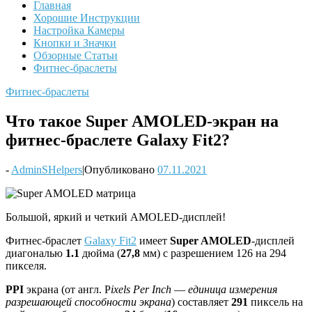
Главная
Хорошие Инструкции
Настройка Камеры
Кнопки и Значки
Обзорные Статьи
Фитнес-браслеты
Фитнес-браслеты
Что такое Super AMOLED-экран на
фитнес-браслете Galaxy Fit2?
-
AdminSHelpers
|
Опубликовано
07.11.2021
Большой, яркий и четкий AMOLED-дисплей!
Фитнес-браслет
Galaxy Fit2
имеет
Super AMOLED
-дисплей
диагональю
1.1
дюйма (
27,8
мм) с разрешением 126 на 294
пикселя.
PPI
экрана (от англ. P
ixels
P
er
I
nch
—
единица измерения
разрешающей способности экрана
) составляет
291
пиксель на