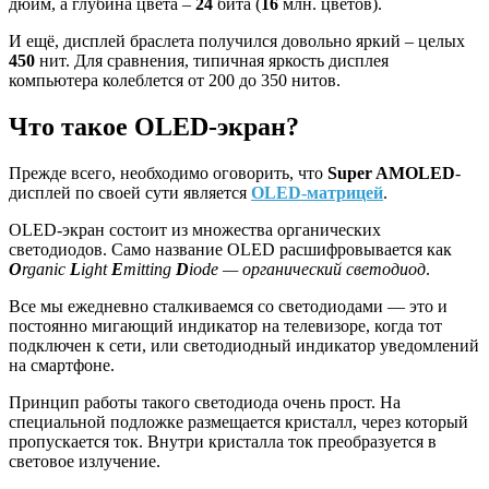
дюйм, а глубина цвета –
24
бита (
16
млн. цветов).
И ещё, дисплей браслета получился довольно яркий – целых
450
нит. Для сравнения, типичная яркость дисплея
компьютера колеблется от 200 до 350 нитов.
Что такое OLED-экран?
Прежде всего, необходимо оговорить, что
Super AMOLED
-
дисплей по своей сути является
O
LED-матрицей
.
OLED-экран состоит из множества органических
светодиодов. Само название OLED расшифровывается как
O
rganic
L
ight
E
mitting
D
iode — органический светодиод
.
Все мы ежедневно сталкиваемся со светодиодами — это и
постоянно мигающий индикатор на телевизоре, когда тот
подключен к сети, или светодиодный индикатор уведомлений
на смартфоне.
Принцип работы такого светодиода очень прост. На
специальной подложке размещается кристалл, через который
пропускается ток. Внутри кристалла ток преобразуется в
световое излучение.