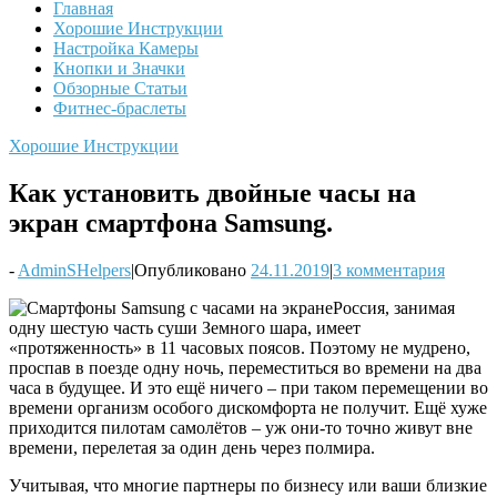
Главная
Хорошие Инструкции
Настройка Камеры
Кнопки и Значки
Обзорные Статьи
Фитнес-браслеты
Хорошие Инструкции
Как установить двойные часы на
экран смартфона Samsung.
-
AdminSHelpers
|
Опубликовано
24.11.2019
|
3 комментария
Россия, занимая
одну шестую часть суши Земного шара, имеет
«протяженность» в 11 часовых поясов. Поэтому не мудрено,
проспав в поезде одну ночь, переместиться во времени на два
часа в будущее. И это ещё ничего – при таком перемещении во
времени организм особого дискомфорта не получит. Ещё хуже
приходится пилотам самолётов – уж они-то точно живут вне
времени, перелетая за один день через полмира.
Учитывая, что многие партнеры по бизнесу или ваши близкие