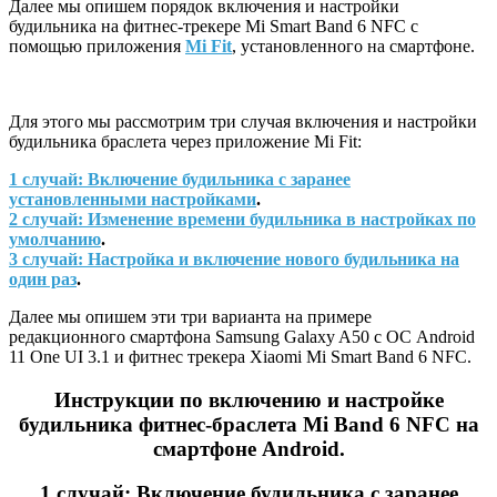
Далее мы опишем порядок включения и настройки
будильника на фитнес-трекере Mi Smart Band 6 NFC с
помощью приложения
Mi Fit
, установленного на смартфоне.
Для этого мы рассмотрим три случая включения и настройки
будильника браслета через приложение Mi Fit:
1 случай: Включение будильника с заранее
установленными настройками
.
2 случай: Изменение времени будильника в настройках по
умолчанию
.
3 случай: Настройка и включение нового будильника на
один раз
.
Далее мы опишем эти три варианта на примере
редакционного смартфона Samsung Galaxy A50 c ОС Android
11 One UI 3.1 и фитнес трекера Xiaomi Mi Smart Band 6 NFC.
Инструкции по включению и настройке
будильника фитнес-браслета
Mi
Band 6
NFC на
смартфоне
Android.
1
случай: Включение будильника с заранее