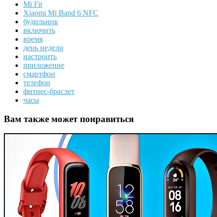
Mi Fit
Xiaomi Mi Band 6 NFC
будильник
включить
время
день недели
настроить
приложение
смартфон
телефон
фитнес-браслет
часы
Вам также может понравиться