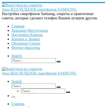
Перейти
к
Зона ВЛАДЕЛЬЦЕВ смартфонов SAMSUNG
содержимому
Настройка смартфонов Samsung, секреты и практичные
советы, которые сделают телефон Вашим лучшим другом.
Главная
Хорошие Инструкции
Настройка Камеры
Кнопки и Значки
Обзорные Статьи
Фитнес-браслеты
Search
Поиск
Поиск
…
Зона ВЛАДЕЛЬЦЕВ смартфонов SAMSUNG
Search
Поиск
Поиск
Поиск
…
Поиск
…
Меню
Главная