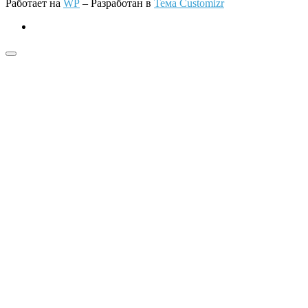
Работает на
WP
– Разработан в
Тема Customizr