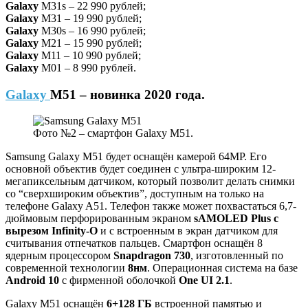
Galaxy
M31s – 22 990 рублей;
Galaxy
M31 – 19 990 рублей;
Galaxy
M30s – 16 990 рублей;
Galaxy
M21 – 15 990 рублей;
Galaxy
M11 – 10 990 рублей;
Galaxy
M01 – 8 990 рублей.
Galaxy
M51 – новинка 2020 года.
Фото №2 – смартфон Galaxy M51.
Samsung Galaxy M51 будет оснащён камерой 64MP. Его
основной объектив будет соединен с ультра-широким 12-
мегапиксельным датчиком, который позволит делать снимки
со “сверхшироким объектив”, доступным на только на
телефоне Galaxy A51. Телефон также может похвастаться 6,7-
дюймовым перфорированным экраном
sAMOLED
Plus
с
вырезом
Infinity-
O
и с встроенным в экран датчиком для
считывания отпечатков пальцев. Смартфон оснащён 8
ядерным процессором
Snapdragon 730
, изготовленный по
современной технологии
8нм
. Операционная система на базе
Android 10
с фирменной оболочкой
One UI 2.1
.
Galaxy M51 оснащён
6+128 ГБ
встроенной памятью и