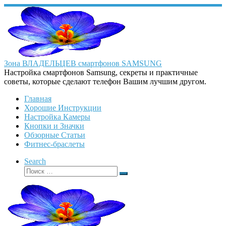
Перейти
к
содержимому
Зона ВЛАДЕЛЬЦЕВ смартфонов SAMSUNG
Настройка смартфонов Samsung, секреты и практичные
советы, которые сделают телефон Вашим лучшим другом.
Главная
Хорошие Инструкции
Настройка Камеры
Кнопки и Значки
Обзорные Статьи
Фитнес-браслеты
Search
Поиск
Поиск
…