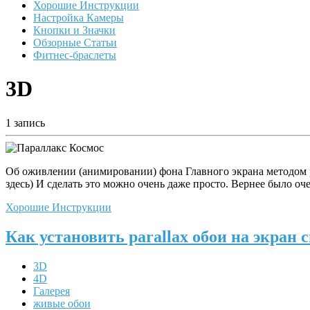
Хорошие Инструкции
Настройка Камеры
Кнопки и Значки
Обзорные Статьи
Фитнес-браслеты
3D
1 запись
Об оживлении (анимировании) фона Главного экрана методом pa
здесь) И сделать это можно очень даже просто. Вернее было о
Хорошие Инструкции
Как установить parallax обои на экран
3D
4D
Галерея
живые обои