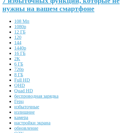
7 избыточных функций, которые не
нужны на вашем смартфоне
108 Мп
1080p
12 ГБ
120
144
1440p
16 ГБ
2K
6 ГБ
720p
8 ГБ
Full HD
QHD
Quad HD
беспроводная зарядка
Герц
избыточные
излишние
камера
настройки экрана
обновление