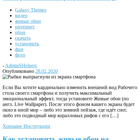
Galaxy Themes
видео
живые обои
интернет
обои
скачать
установить
фон
фото
-
AdminSHelpers
Опубликовано
28.02.2020
Если Вы хотите кардинально изменить внешний вид Рабочего
стола своего смартфона и получить максимальный
эмоциональный эффект, тогда установите Живые обои (по
англ. Live Wallpaper). После этого фоном вашего экрана будет
окно в иной мир – либо это зимний пейзаж, где идёт снег,
либо это подводный мир коралловых рифов с его […]
Хорошие Инструкции
Как установить живые обои на