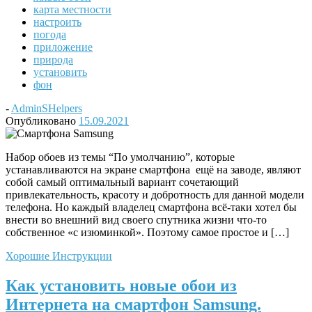
карта местности
настроить
погода
приложение
природа
установить
фон
-
AdminSHelpers
Опубликовано
15.09.2021
Набор обоев из темы “По умолчанию”, которые
устанавливаются на экране смартфона ещё на заводе, являют
собой самый оптимальный вариант сочетающий
привлекательность, красоту и добротность для данной модели
телефона. Но каждый владелец смартфона всё-таки хотел бы
внести во внешний вид своего спутника жизни что-то
собственное «с изюминкой». Поэтому самое простое и […]
Хорошие Инструкции
Как установить новые обои из
Интернета на смартфон Samsung.