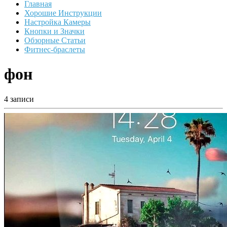
Главная
Хорошие Инструкции
Настройка Камеры
Кнопки и Значки
Обзорные Статьи
Фитнес-браслеты
фон
4 записи