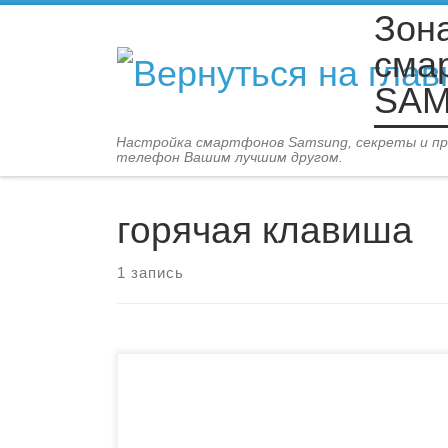
Зон
Перейти к содержимому
сма
SA
Настройка смартфонов Samsung, секреты и п
телефон Вашим лучшим другом.
горячая клавиша
1 запись
Поскольку мобильные устройства необходимы
для многих видов повседневной деятельности,
компания Samsung производит оснащение
своих смартфонов более специфическими