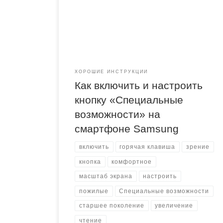
функциями с целью повышения удобства
пользования его возможностями для людей с
ослабленным зрением, например, для
улучшения видимости на экране смартфоне.
Так на смартфоны Samsung Galaxy добавлены
высококонтрастные клавиатуры, а также
поддерживается режим высокой […]
ХОРОШИЕ ИНСТРУКЦИИ
Как включить и настроить
кнопку «Специальные
возможности» на
смартфоне Samsung
включить
горячая клавиша
зрение
кнопка
комфортное
масштаб экрана
настроить
пожилые
Специальные возможности
старшее поколение
увеличение
чтение