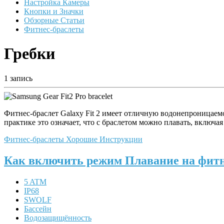
Настройка Камеры
Кнопки и Значки
Обзорные Статьи
Фитнес-браслеты
Гребки
1 запись
Фитнес-браслет Galaxy Fit 2 имеет отличную водонепроницаемо
практике это означает, что с браслетом можно плавать, включа
Фитнес-браслеты
Хорошие Инструкции
Как включить режим Плавание на фитне
5 ATM
IP68
SWOLF
Бассейн
Водозащищённость