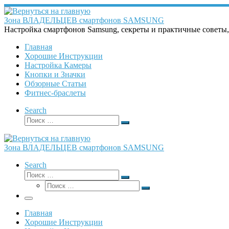
Перейти
к
Зона ВЛАДЕЛЬЦЕВ смартфонов SAMSUNG
содержимому
Настройка смартфонов Samsung, секреты и практичные советы
Главная
Хорошие Инструкции
Настройка Камеры
Кнопки и Значки
Обзорные Статьи
Фитнес-браслеты
Search
Поиск
Поиск
…
Зона ВЛАДЕЛЬЦЕВ смартфонов SAMSUNG
Search
Поиск
Поиск
Поиск
…
Поиск
…
Меню
Главная
Хорошие Инструкции