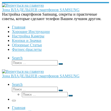
Перейти
к
Зона ВЛАДЕЛЬЦЕВ смартфонов SAMSUNG
содержимому
Настройка смартфонов Samsung, секреты и практичные
советы, которые сделают телефон Вашим лучшим другом.
Главная
Хорошие Инструкции
Настройка Камеры
Кнопки и Значки
Обзорные Статьи
Фитнес-браслеты
Search
Поиск
Поиск
…
Зона ВЛАДЕЛЬЦЕВ смартфонов SAMSUNG
Search
Поиск
Поиск
Поиск
…
Поиск
…
Меню
Главная