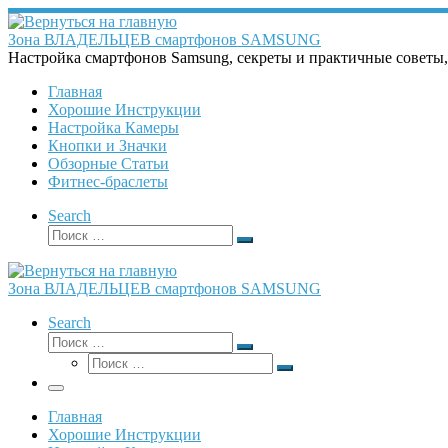
Перейти
к
Зона ВЛАДЕЛЬЦЕВ смартфонов SAMSUNG
содержимому
Настройка смартфонов Samsung, секреты и практичные советы
Главная
Хорошие Инструкции
Настройка Камеры
Кнопки и Значки
Обзорные Статьи
Фитнес-браслеты
Search
Поиск
Поиск
…
Зона ВЛАДЕЛЬЦЕВ смартфонов SAMSUNG
Search
Поиск
Поиск
Поиск
…
Поиск
…
Меню
Главная
Хорошие Инструкции