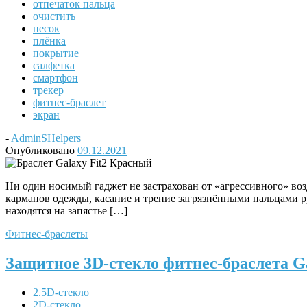
отпечаток пальца
очистить
песок
плёнка
покрытие
салфетка
смартфон
трекер
фитнес-браслет
экран
-
AdminSHelpers
Опубликовано
09.12.2021
Ни один носимый гаджет не застрахован от «агрессивного» во
карманов одежды, касание и трение загрязнёнными пальцами ру
находятся на запястье […]
Фитнес-браслеты
Защитное 3D-стекло фитнес-браслета Ga
2.5D-стекло
2D-стекло