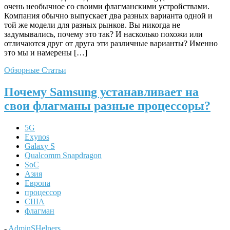
очень необычное со своими флагманскими устройствами.
Компания обычно выпускает два разных варианта одной и
той же модели для разных рынков. Вы никогда не
задумывались, почему это так? И насколько похожи или
отличаются друг от друга эти различные варианты? Именно
это мы и намерены […]
Обзорные Статьи
Почему Samsung устанавливает на
свои флагманы разные процессоры?
5G
Exynos
Galaxy S
Qualcomm Snapdragon
SoC
Азия
Европа
процессор
США
флагман
-
AdminSHelpers