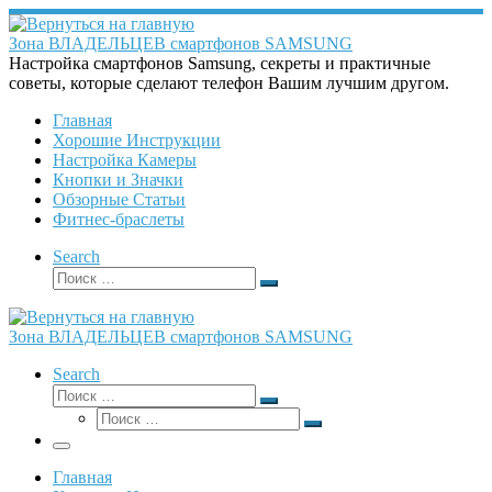
Перейти
к
Зона ВЛАДЕЛЬЦЕВ смартфонов SAMSUNG
содержимому
Настройка смартфонов Samsung, секреты и практичные
советы, которые сделают телефон Вашим лучшим другом.
Главная
Хорошие Инструкции
Настройка Камеры
Кнопки и Значки
Обзорные Статьи
Фитнес-браслеты
Search
Поиск
Поиск
…
Зона ВЛАДЕЛЬЦЕВ смартфонов SAMSUNG
Search
Поиск
Поиск
Поиск
…
Поиск
…
Меню
Главная