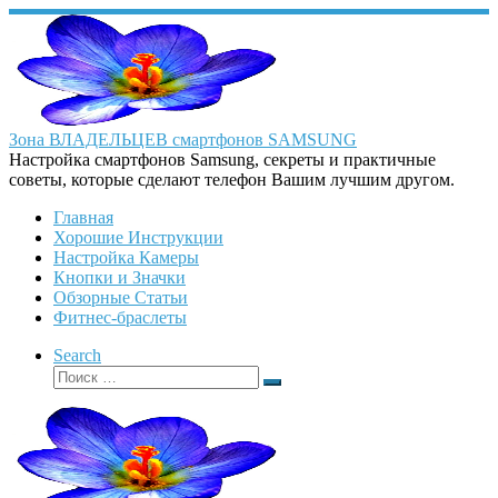
Перейти
к
содержимому
Зона ВЛАДЕЛЬЦЕВ смартфонов SAMSUNG
Настройка смартфонов Samsung, секреты и практичные
советы, которые сделают телефон Вашим лучшим другом.
Главная
Хорошие Инструкции
Настройка Камеры
Кнопки и Значки
Обзорные Статьи
Фитнес-браслеты
Search
Поиск
Поиск
…