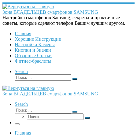
Перейти
к
Зона ВЛАДЕЛЬЦЕВ смартфонов SAMSUNG
содержимому
Настройка смартфонов Samsung, секреты и практичные
советы, которые сделают телефон Вашим лучшим другом.
Главная
Хорошие Инструкции
Настройка Камеры
Кнопки и Значки
Обзорные Статьи
Фитнес-браслеты
Search
Поиск
Поиск
…
Зона ВЛАДЕЛЬЦЕВ смартфонов SAMSUNG
Search
Поиск
Поиск
Поиск
…
Поиск
…
Меню
Главная