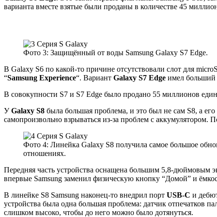
варианта вместе взятые были проданы в количестве 45 миллио
Фото 3: Защищённый от воды Samsung Galaxy S7 Edge.
В Galaxy S6 по какой-то причине отсутствовали слот для micro
“
Samsung Experience
“. Вариант
Galaxy S7 Edge
имел больший 
В совокупности S7 и S7 Edge было продано 55 миллионов един
У
Galaxy S8
была большая проблема, и это был не сам S8, а ег
самопроизвольно взрываться из-за проблем с аккумулятором. П
Фото 4: Линейка Galaxy S8 получила самое большое обн
отношениях.
Передняя часть устройства оснащена большим 5,8-дюймовым
впервые Samsung заменил физическую кнопку “Домой” и ёмко
В линейке S8 Samsung наконец-то внедрил порт
USB-C
и дебю
устройства была одна большая проблема: датчик отпечатков пал
слишком высоко, чтобы до него можно было дотянуться.