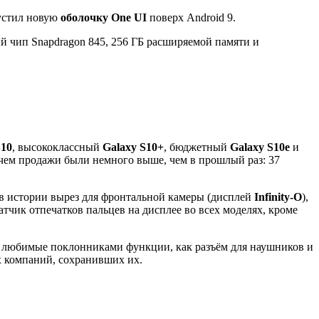
устил новую
оболочку
One UI
поверх Android 9.
ый чип Snapdragon 845, 256 ГБ расширяемой памяти и
S10
, высококлассный
Galaxy S10+
, бюджетный
Galaxy S10e
и
причем продажи были немного выше, чем в прошлый раз: 37
 в истории вырез для фронтальной камеры (дисплей
Infinity-O
),
тчик отпечатков пальцев на дисплее во всех моделях, кроме
ие любимые поклонниками функции, как разъём для наушников и
их компаний, сохранивших их.