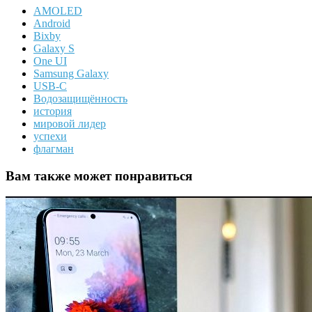
AMOLED
Android
Bixby
Galaxy S
One UI
Samsung Galaxy
USB-C
Водозащищённость
история
мировой лидер
успехи
флагман
Вам также может понравиться