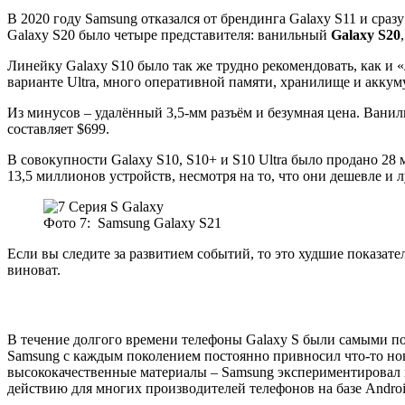
В 2020 году Samsung отказался от брендинга Galaxy S11 и сраз
Galaxy S20 было четыре представителя: ванильный
Galaxy S20
Линейку Galaxy S10 было так же трудно рекомендовать, как и «
варианте Ultra, много оперативной памяти, хранилище и аккум
Из минусов – удалённый 3,5-мм разъём и безумная цена. Ваниль
составляет $699.
В совокупности Galaxy S10, S10+ и S10 Ultra было продано 28
13,5 миллионов устройств, несмотря на то, что они дешевле и
Фото 7: Samsung Galaxy S21
Если вы следите за развитием событий, то это худшие показате
виноват.
В течение долгого времени телефоны Galaxy S были самыми поп
Samsung с каждым поколением постоянно привносил что-то нов
высококачественные материалы – Samsung экспериментировал в
действию для многих производителей телефонов на базе Androi