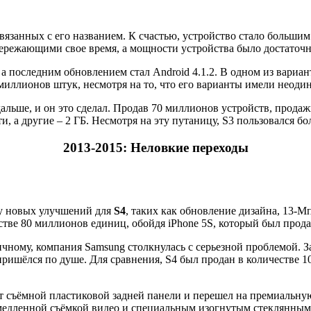
язанных с его названием. К счастью, устройство стало большим
ежающими свое время, а мощности устройства было достаточно
 а последним обновлением стал Android 4.1.2. В одном из вариа
 миллионов штук, несмотря на то, что его варианты имели неоди
альше, и он это сделал. Продав 70 миллионов устройств, продажи
, а другие – 2 ГБ. Несмотря на эту путаницу, S3 пользовался б
2013-2015: Неловкие переходы
су новых улучшений для
S4
, таких как обновление дизайна, 13-М
тве 80 миллионов единиц, обойдя iPhone 5S, который был прода
тличному, компания Samsung столкнулась с серьезной проблемой. 
пришёлся по душе. Для сравнения, S4 был продан в количестве 10
я от съёмной пластиковой задней панели и перешел на премиаль
медленной съёмкой видео и специальным изогнутым стеклянным 