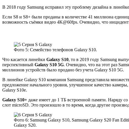
В 2018 году Samsung исправил эту проблему дизайна в линейк
Если S8 и S8+ были проданы в количестве 41 миллиона единиц,
возможность съёмки видео 4K@60fps. Очевидно, что инцидент с
Фото 5: Семейство телефонов Galaxy S10.
Что касается линейки
Galaxy S10
, то в 2019 году Samsung вып
перспективный
Galaxy S10 5G
. Очевидно, что на этот раз Sam
миллионов устройств было продано без учета Galaxy S10 5G.
В линейке Galaxy S10 компания Samsung представила множест
предложение начального уровня, улучшенное качество камеры, 
Galaxy S10e.
Galaxy S10+
даже имеет до 1 ТБ встроенной памяти. Наряду с
слот microSD. Это произошло в то время, когда другие произв
Фото 6: Samsung Galaxy S10, Samsung Galaxy S20 Fan Edit
Galaxy S20.