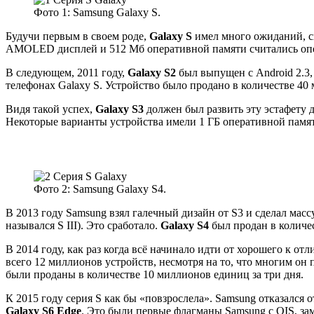
Фото 1: Samsung Galaxy S.
Будучи первым в своем роде,
Galaxy S
имел много ожиданий, св
AMOLED дисплей и 512 Мб оперативной памяти считались опер
В следующем, 2011 году,
Galaxy S2
был выпущен с Android 2.3,
телефонах Galaxy S. Устройство было продано в количестве 40
Видя такой успех,
Galaxy S3
должен был развить эту эстафету д
Некоторые варианты устройства имели 1 ГБ оперативной памяти
Фото 2: Samsung Galaxy S4.
В 2013 году Samsung взял галечный дизайн от S3 и сделал мас
назывался S III). Это сработало.
Galaxy S4
был продан в количес
В 2014 году, как раз когда всё начинало идти от хорошего к о
всего 12 миллионов устройств, несмотря на то, что многим он 
были проданы в количестве 10 миллионов единиц за три дня.
К 2015 году серия S как бы «повзрослела». Samsung отказалс
Galaxy S6 Edge
. Это были первые флагманы Samsung с OIS, за