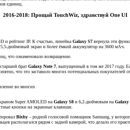
нов единиц.
2016-2018: Прощай
TouchWiz, здравствуй
One UI
SD и рейтинг IP. К счастью, линейка
Galaxy S7
вернула эти функц
5,5-дюймовый экран и более ёмкий аккумулятор на 3600 мАч.
иц, что ознаменовало возвращение.
о старший брат
Galaxy Note 7
, выпущенный в том же 2017 году. Е
онятно, что это заставило многих потенциальных покупателей от
овление во многих
 экраном Super AMOLED на
Galaxy S8
и 6,2-дюймовым на
Galaxy
стные кнопки на экранные клавиши.
тировал
Bixby
– родной голосовой помощник Samsung, у которого
ьцев располагался рядом с задней камерой, что делало его прак