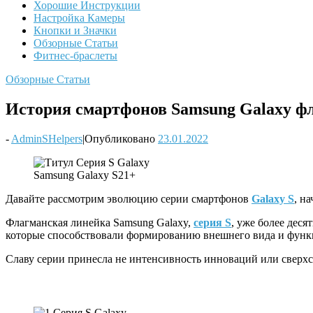
Хорошие Инструкции
Настройка Камеры
Кнопки и Значки
Обзорные Статьи
Фитнес-браслеты
Обзорные Статьи
История смартфонов Samsung Galaxy ф
-
AdminSHelpers
|
Опубликовано
23.01.2022
Samsung Galaxy S21+
Давайте рассмотрим эволюцию серии смартфонов
Galaxy S
, н
Флагманская линейка Samsung Galaxy,
серия S
, уже более дес
которые способствовали формированию внешнего вида и функц
Славу серии принесла не интенсивность инноваций или сверхс