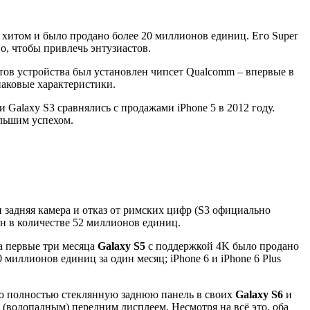
 хитом и было продано более 20 миллионов единиц. Его Super
, чтобы привлечь энтузиастов.
нтов устройства был установлен чипсет Qualcomm – впервые в
наковые характеристики.
 Galaxy S3 сравнялись с продажами iPhone 5 в 2012 году.
ольшим успехом.
п задняя камера и отказ от римских цифр (S3 официально
н в количестве 52 миллионов единиц.
За первые три месяца
Galaxy S5
с поддержкой 4K было продано
 миллионов единиц за один месяц; iPhone 6 и iPhone 6 Plus
ную полностью стеклянную заднюю панель в своих
Galaxy S6
и
(водопадным) передним дисплеем. Несмотря на всё это, оба