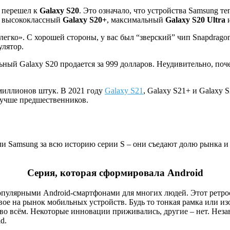
у перешел к
Galaxy S20
. Это означало, что устройства Samsung те
, высококлассный
Galaxy S20+
, максимальный
Galaxy S20 Ultra
и
легко». С хорошей стороны, у вас был “зверский” чип Snapdragon
улятор.
ный Galaxy S20 продается за 999 долларов. Неудивительно, поче
 миллионов штук. В 2021 году
Galaxy S21
, Galaxy S21+ и Galaxy 
 лучше предшественников.
ли Samsung за всю историю серии S – они съедают долю рынка и 
Серия, которая сформировала Android
улярными Android-смартфонами для многих людей. Этот ретроспе
ое на рынок мобильных устройств. Будь то тонкая рамка или из
о всём. Некоторые инновации приживались, другие – нет. Неза
d.