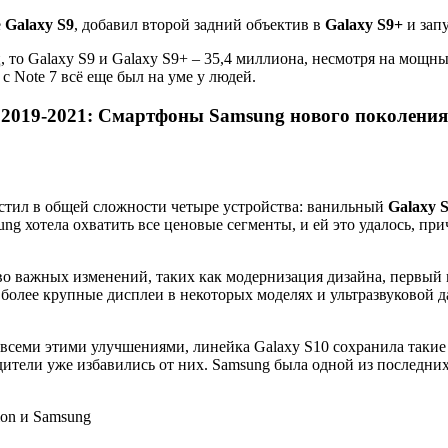
е
Galaxy S9
, добавил второй задний объектив в
Galaxy S9+
и зап
 то Galaxy S9 и Galaxy S9+ – 35,4 миллиона, несмотря на мощн
 Note 7 всё еще был на уме у людей.
2019-2021: Смартфоны Samsung нового поколения
устил в общей сложности четыре устройства: ванильный
Galaxy 
sung хотела охватить все ценовые сегменты, и ей это удалось, 
во важных изменений, таких как модернизация дизайна, первый
более крупные дисплеи в некоторых моделях и ультразвуковой да
о всеми этими улучшениями, линейка Galaxy S10 сохранила так
одители уже избавились от них. Samsung была одной из последн
ion и Samsung