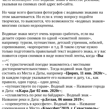
указывая на снимках свой адрес веб-сайта.
Но чаще всего фантазия фотографов с водяными знаками на
этом заканчивается. Но если к этому вопросу подойти
творчески, то выяснится, что возможности «водяных знаков»
многими сильно недооценены.
Водяные знаки могут очень хорошо сработать, если вы
делаете серию снимков по одной «сюжетной линии»,
например: туризм, путешествие, детский утренник, юбилей,
соревнование, «корпоратив» и т.д. В таком случае нужно
только подготовить правильный текст водяного знака, и у вас
появится серия снимков в виде новостной ленты
,
когда «
Вы
…
»:
– «в туристической поездке знакомитесь с местными
достопримечательностями». Тогда водяной знак будет
состоять из Места и Даты, например «
Цюрих, 11 янв. 2020г
».,
(в каждом городе указываете его название и дату, т.к., как
правило, один город – один день);
– «путешествуете по горам». Водный знак – Название города
и Дата: «
г.Кара-Даг 02 янв. 2020г
»;
– «сплавляетесь по реке на байдарке». Водный знак –
Название реки и Дата: «
р.Белая, 06 июня 2019
»;
– «соревнуетесь в кроссфите». Водный знак – Название
соревнования и Место «
Кроссфит’2019, г. Севастополь
»;