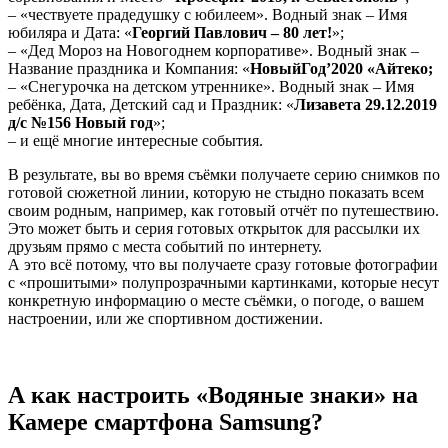
– «чествуете прадедушку с юбилеем». Водный знак – Имя
юбиляра и Дата: «
Георгий Павлович – 80 лет!
»;
– «Дед Мороз на Новогоднем корпоративе». Водный знак –
Название праздника и Компания: «
НовыйГод’2020 «Айтеко;
– «Снегурочка на детском утреннике». Водный знак – Имя
ребёнка, Дата, Детский сад и Праздник: «
Лизавета 29.12.2019
д/с №156 Новый год
»;
– и ещё многие интересные события.
В результате, вы во время съёмки получаете серию снимков по
готовой сюжетной линии, которую не стыдно показать всем
своим родным, например, как готовый отчёт по путешествию.
Это может быть и серия готовых открыток для рассылки их
друзьям прямо с места событий по интернету.
А это всё потому, что вы получаете сразу готовые фотографии
с «прошитыми» полупрозрачными картинками, которые несут
конкретную информацию о месте съёмки, о погоде, о вашем
настроении, или же спортивном достижении.
А как настроить «Водяные знаки» на
Камере смартфона Samsung?