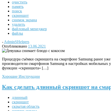
очистить
память
поиск
скриншот
снимок экрана
удалить
файловый менеджер
файлы
-
AdminSHelpers
Опубликовано
13.06.2021
Процедура съёмки скриншота на смартфоне Samsung ранее уже 
производители смартфонов Samsung в настройках мобильных ус
функции «скриншота» […]
Хорошие Инструкции
Как сделать длинный скриншот на сма
длинный
скриншот
скрытая область
снимок экрана