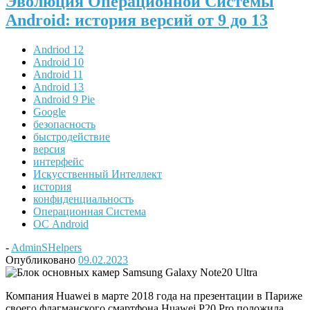
Эволюция Операционной Системы
Android: история версий от 9 до 13
Andriod 12
Android 10
Android 11
Android 13
Android 9 Pie
Google
безопасность
быстродействие
версия
интерфейс
Искусственный Интеллект
история
конфиденциальность
Операционная Система
ОС Android
-
AdminSHelpers
Опубликовано
09.02.2023
Компания Huawei в марте 2018 года на презентации в Париже
своего флагманского смартфона Huawei P20 Pro положила