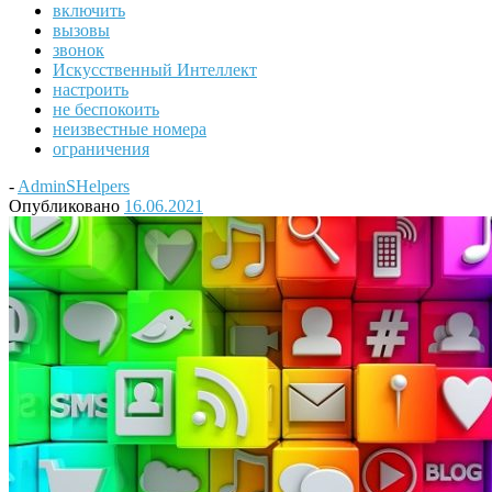
включить
вызовы
звонок
Искусственный Интеллект
настроить
не беспокоить
неизвестные номера
ограничения
-
AdminSHelpers
Опубликовано
16.06.2021