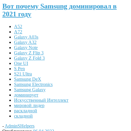
Вот почему Samsung доминировал в
2021 году
A52
A72
Galaxy A03s
Galaxy A32
Galaxy Note
Galaxy Z Flip 3
Galaxy Z Fold 3
One UI
S Pen
S21 Ultra
Samsung DeX
Samsung Electronics
Samsung Galaxy
доминирует
Искусственный Интеллект
мировой лидер
раскладной
складной
-
AdminSHelpers