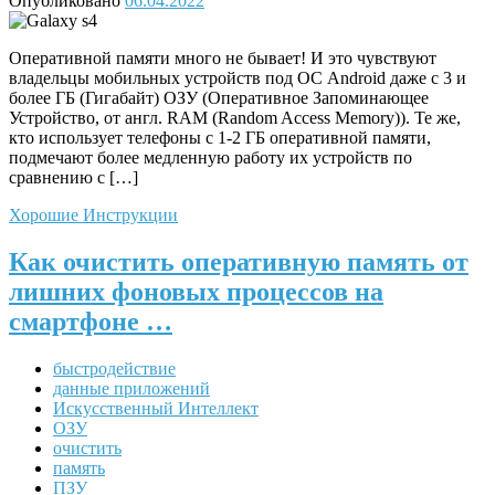
Опубликовано
06.04.2022
Оперативной памяти много не бывает! И это чувствуют
владельцы мобильных устройств под ОС Android даже с 3 и
более ГБ (Гигабайт) ОЗУ (Оперативное Запоминающее
Устройство, от англ. RAM (Random Access Memory)). Те же,
кто использует телефоны с 1-2 ГБ оперативной памяти,
подмечают более медленную работу их устройств по
сравнению с […]
Хорошие Инструкции
Как очистить оперативную память от
лишних фоновых процессов на
смартфоне …
быстродействие
данные приложений
Искусственный Интеллект
ОЗУ
очистить
память
ПЗУ