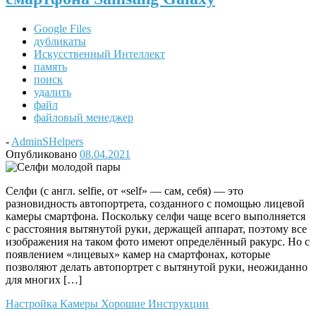
Google Files
дубликаты
Искусственный Интеллект
память
поиск
удалить
файл
файловый менеджер
-
AdminSHelpers
Опубликовано
08.04.2021
Селфи (с англ. selfie, от «self» — сам, себя) — это
разновидность автопортрета, созданного с помощью лицевой
камеры смартфона. Поскольку селфи чаще всего выполняется
с расстояния вытянутой руки, держащей аппарат, поэтому все
изображения на таком фото имеют определённый ракурс. Но с
появлением «лицевых» камер на смартфонах, которые
позволяют делать автопортрет с вытянутой руки, неожиданно
для многих […]
Настройка Камеры
Хорошие Инструкции