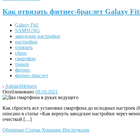
Как отвязать фитнес-браслет Galaxy Fi
Galaxy Fit2
SAMSUNG
заводские настройки
настройки
отвязать
сброс
смартфон
трекер
фитнес
фитнес-браслет
-
AdminSHelpers
Опубликовано
08.10.2021
Как сбросить все установки смартфона до исходных настроек (H
описано в статье «Как вернуть заводские настройки через ме
очисткой […]
Обзорные Статьи
Хорошие Инструкции