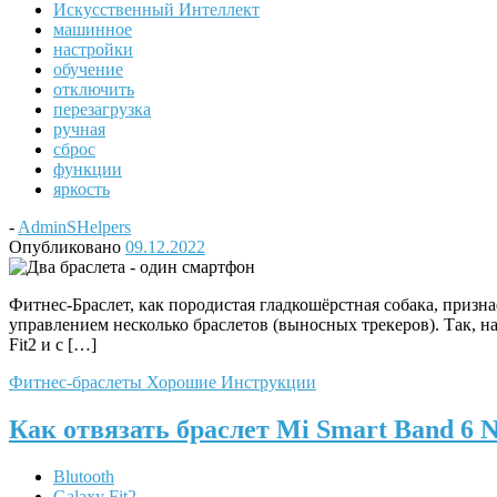
Искусственный Интеллект
машинное
настройки
обучение
отключить
перезагрузка
ручная
сброс
функции
яркость
-
AdminSHelpers
Опубликовано
09.12.2022
Фитнес-Браслет, как породистая гладкошёрстная собака, призн
управлением несколько браслетов (выносных трекеров). Так, н
Fit2 и с […]
Фитнес-браслеты
Хорошие Инструкции
Как отвязать браслет Mi Smart Band 6 
Blutooth
Galaxy Fit2