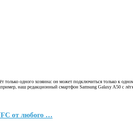
аёт только одного хозяина: он может подключиться только к одн
апример, наш редакционный смартфон Samsung Galaxy A50 с лёгк
NFC от любого …