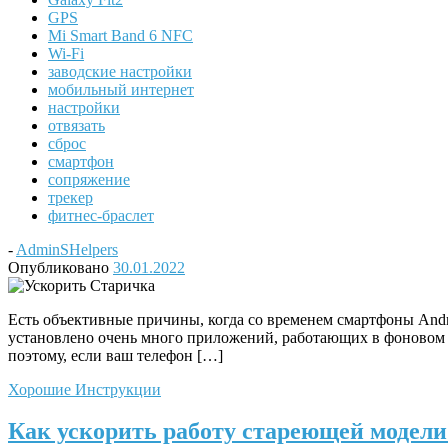
GPS
Mi Smart Band 6 NFC
Wi-Fi
заводские настройки
мобильный интернет
настройки
отвязать
сброс
смартфон
сопряжение
трекер
фитнес-браслет
-
AdminSHelpers
Опубликовано
30.01.2022
Есть объективные причины, когда со временем смартфоны Andro
установлено очень много приложений, работающих в фоновом р
поэтому, если ваш телефон […]
Хорошие Инструкции
Как ускорить работу стареющей модели