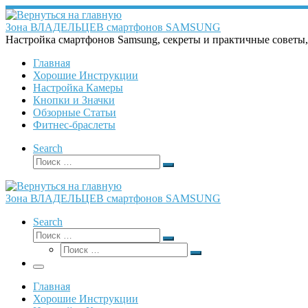
Перейти
к
Зона ВЛАДЕЛЬЦЕВ смартфонов SAMSUNG
содержимому
Настройка смартфонов Samsung, секреты и практичные советы
Главная
Хорошие Инструкции
Настройка Камеры
Кнопки и Значки
Обзорные Статьи
Фитнес-браслеты
Search
Поиск
Поиск
…
Зона ВЛАДЕЛЬЦЕВ смартфонов SAMSUNG
Search
Поиск
Поиск
Поиск
…
Поиск
…
Меню
Главная
Хорошие Инструкции