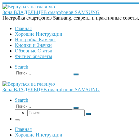
Перейти
к
Зона ВЛАДЕЛЬЦЕВ смартфонов SAMSUNG
содержимому
Настройка смартфонов Samsung, секреты и практичные советы
Главная
Хорошие Инструкции
Настройка Камеры
Кнопки и Значки
Обзорные Статьи
Фитнес-браслеты
Search
Поиск
Поиск
…
Зона ВЛАДЕЛЬЦЕВ смартфонов SAMSUNG
Search
Поиск
Поиск
Поиск
…
Поиск
…
Меню
Главная
Хорошие Инструкции