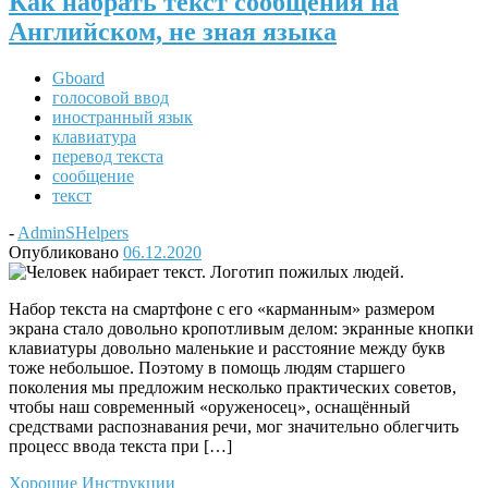
Как набрать текст сообщения на
Английском, не зная языка
Gboard
голосовой ввод
иностранный язык
клавиатура
перевод текста
сообщение
текст
-
AdminSHelpers
Опубликовано
06.12.2020
Набор текста на смартфоне с его «карманным» размером
экрана стало довольно кропотливым делом: экранные кнопки
клавиатуры довольно маленькие и расстояние между букв
тоже небольшое. Поэтому в помощь людям старшего
поколения мы предложим несколько практических советов,
чтобы наш современный «оруженосец», оснащённый
средствами распознавания речи, мог значительно облегчить
процесс ввода текста при […]
Хорошие Инструкции