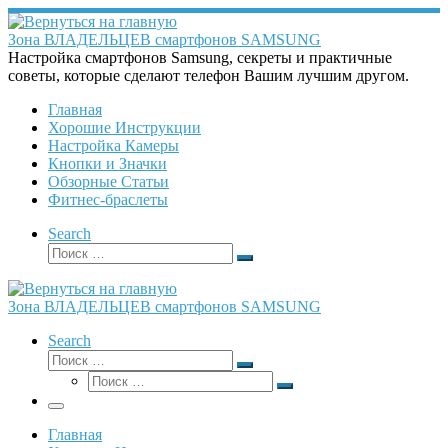
Перейти
к
Зона ВЛАДЕЛЬЦЕВ смартфонов SAMSUNG
содержимому
Настройка смартфонов Samsung, секреты и практичные
советы, которые сделают телефон Вашим лучшим другом.
Главная
Хорошие Инструкции
Настройка Камеры
Кнопки и Значки
Обзорные Статьи
Фитнес-браслеты
Search
Поиск
Поиск
…
Зона ВЛАДЕЛЬЦЕВ смартфонов SAMSUNG
Search
Поиск
Поиск
Поиск
…
Поиск
…
Меню
Главная