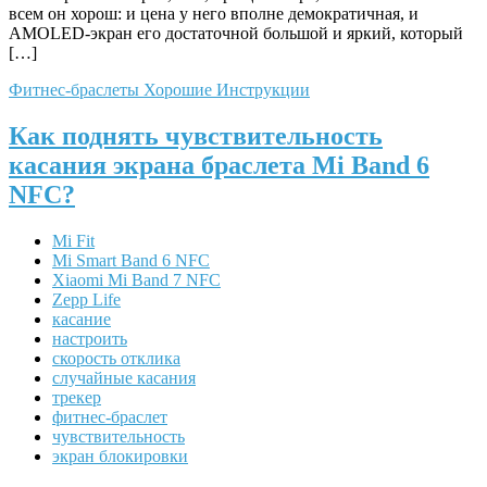
всем он хорош: и цена у него вполне демократичная, и
AMOLED-экран его достаточной большой и яркий, который
[…]
Фитнес-браслеты
Хорошие Инструкции
Как поднять чувствительность
касания экрана браслета Mi Band 6
NFC?
Mi Fit
Mi Smart Band 6 NFC
Xiaomi Mi Band 7 NFC
Zepp Life
касание
настроить
скорость отклика
случайные касания
трекер
фитнес-браслет
чувствительность
экран блокировки