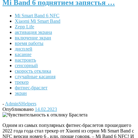
Mi Band 6 поднятием запястья …
Mi Smart Band 6 NFC
Xiaomi Mi Smart Band
Zepp Life
активация экрана
включение экран
время работы
дисплей
касание
настроить
сенсорный
скорость отклика
случайные касания
трекер
фитнес-браслет
экран
-
AdminSHelpers
Опубликовано
14.02.2023
Одним из самых популярных фитнес-браслетов прошедшего
2022 года года стал трекер от Xiaomi из серии Mi Smart Band с
NFC версии номер 6 , или, проще говоря, – Mi Band 6 NFC! И