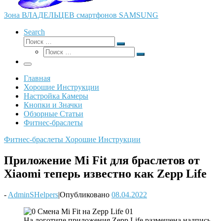
Зона ВЛАДЕЛЬЦЕВ смартфонов SAMSUNG
Search
Поиск
Поиск
Поиск
…
Поиск
…
Меню
Главная
Хорошие Инструкции
Настройка Камеры
Кнопки и Значки
Обзорные Статьи
Фитнес-браслеты
Фитнес-браслеты
Хорошие Инструкции
Приложение Mi Fit для браслетов от
Xiaomi теперь известно как Zepp Life
-
AdminSHelpers
|
Опубликовано
08.04.2022
На логотипе приложения Zepp Life размещена надпись