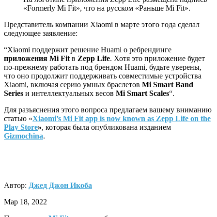
«Formerly Mi Fit», что на русском «Раньше Mi Fit».
Представитель компании Xiaomi в марте этого года сделал
следующее заявление:
“Xiaomi поддержит решение Huami о ребрендинге
приложения Mi Fit
в
Zepp Life
. Хотя это приложение будет
по-прежнему работать под брендом Huami, будьте уверены,
что оно продолжит поддерживать совместимые устройства
Xiaomi, включая серию умных браслетов
Mi Smart Band
Series
и интеллектуальных весов
Mi Smart Scales
“.
Для разъяснения этого вопроса предлагаем вашему вниманию
статью «
Xiaomi’s Mi Fit app is now known as Zepp Life on the
Play Store
»
, которая была опубликована изданием
Gizmochina
.
Автор:
Джед Джон Икоба
Мар 18, 2022