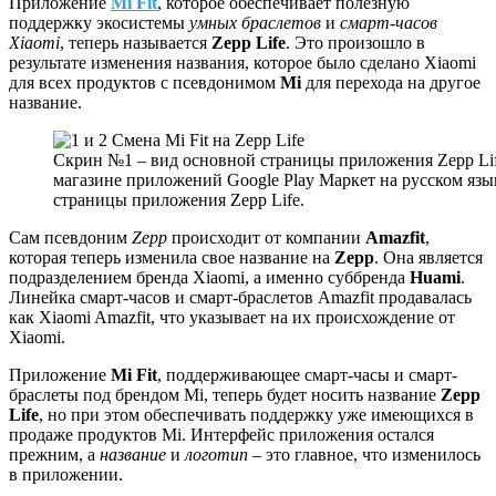
Приложение
Mi
Fit
, которое обеспечивает полезную
поддержку экосистемы
умных браслетов
и
смарт-часов
Xiaomi
, теперь называется
Zepp
Life
. Это произошло в
результате изменения названия, которое было сделано Xiaomi
для всех продуктов с псевдонимом
Mi
для перехода на другое
название.
Скрин №1 – вид основной страницы приложения Zepp Life 
магазине приложений Google Play Маркет на русском яз
страницы приложения Zepp Life.
Сам псевдоним
Zepp
происходит от компании
Amazfit
,
которая теперь изменила свое название на
Zepp
. Она является
подразделением бренда Xiaomi, а именно суббренда
Huami
.
Линейка смарт-часов и смарт-браслетов Amazfit продавалась
как Xiaomi Amazfit, что указывает на их происхождение от
Xiaomi.
Приложение
Mi
Fit
, поддерживающее смарт-часы и смарт-
браслеты под брендом Mi, теперь будет носить название
Zepp
Life
, но при этом обеспечивать поддержку уже имеющихся в
продаже продуктов Mi. Интерфейс приложения остался
прежним, а
название
и
логотип
– это главное, что изменилось
в приложении.