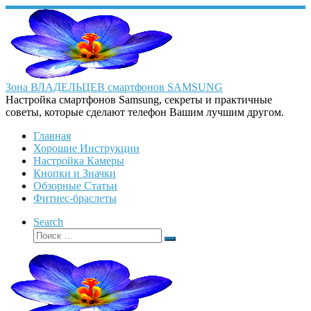
Перейти
к
содержимому
Зона ВЛАДЕЛЬЦЕВ смартфонов SAMSUNG
Настройка смартфонов Samsung, секреты и практичные
советы, которые сделают телефон Вашим лучшим другом.
Главная
Хорошие Инструкции
Настройка Камеры
Кнопки и Значки
Обзорные Статьи
Фитнес-браслеты
Search
Поиск
Поиск
…